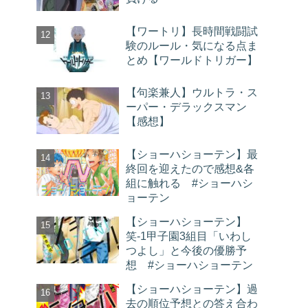
【ワートリ】長時間戦闘試
験のルール・気になる点ま
とめ【ワールドトリガー】
【句楽兼人】ウルトラ・ス
ーパー・デラックスマン
【感想】
【ショーハショーテン】最
終回を迎えたので感想&各
組に触れる #ショーハシ
ョーテン
【ショーハショーテン】
笑-1甲子園3組目「いわし
つよし」と今後の優勝予
想 #ショーハショーテン
【ショーハショーテン】過
去の順位予想との答え合わ