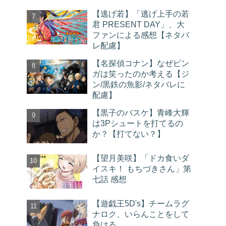
【逃げ若】「逃げ上手の若
君 PRESENT DAY」、大
ファンによる感想【ネタバ
レ配慮】
【名探偵コナン】なぜピン
ガは笑ったのか考える【ジ
ン/黒鉄の魚影/ネタバレに
配慮】
【黒子のバスケ】青峰大輝
は3Pシュートを打てるの
か？【打てない？】
【望月美咲】「ドカ食いダ
イスキ！ もちづきさん」第
七話 感想
【遊戯王5D's】チームラグ
ナロク、いらんことをして
負ける