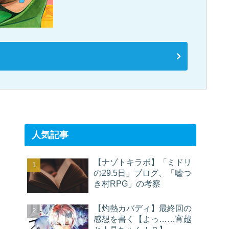
人気記事
【ナゾトキラボ】「ミドリ
の29.5日」ブログ、「嘘つ
き村RPG」の考察
【灼熱カバディ】最終回の
感想を書く【よっ……宵越