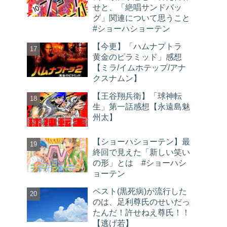
せと、「絶唱サンドバッ
グ」関連について思うこと
#ショーハショーテン
【今更】「ハムナプトラ
黄金のピラミッド」感想
【ミラ/イムホテップ/アナ
クスナムン】
【王谷翔兵衛】「球神転
生」第一話感想【永遠島魅
州太】
【ショーハショーテン】最
終回で見えた「新しい笑い
の形」とは #ショーハシ
ョーテン
ペスト(黒死病)が流行した
のは、足利尊氏のせいだっ
たんだ！許せねえ尊氏！！
【逃げ若】