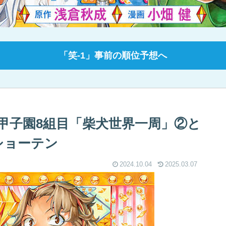
「笑-1」事前の順位予想へ
甲子園8組目「柴犬世界一周」②と
ショーテン
2024.10.04
2025.03.07