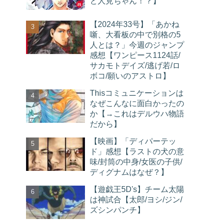
と人見ちゃん！？】
【2024年33号】「あかね
噺、大看板の中で別格の5
人とは？」今週のジャンプ
感想【ワンピース1124話/
サカモトデイズ/逃げ若/ロ
ボコ/願いのアストロ】
Thisコミュニケーションは
なぜこんなに面白かったの
か【→これはデルウハ物語
だから】
【映画】「ディパーテッ
ド」感想【ラストの犬の意
味/封筒の中身/女医の子供/
ディグナムはなぜ？】
【遊戯王5D's】チーム太陽
は神試合【太郎/ヨシ/ジン/
ズシンパンチ】