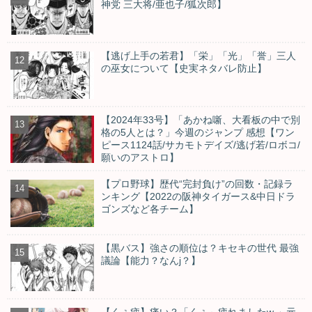
神党 三大将/亜也子/狐次郎】
【逃げ上手の若君】「栄」「光」「誉」三人
の巫女について【史実ネタバレ防止】
【2024年33号】「あかね噺、大看板の中で別
格の5人とは？」今週のジャンプ 感想【ワン
ピース1124話/サカモトデイズ/逃げ若/ロボコ/
願いのアストロ】
【プロ野球】歴代“完封負け”の回数・記録ラ
ンキング【2022の阪神タイガース&中日ドラ
ゴンズなど各チーム】
【黒バス】強さの順位は？キセキの世代 最強
議論【能力？なんj？】
【くぅ疲】痛い？「くぅ～疲れましたw 」元