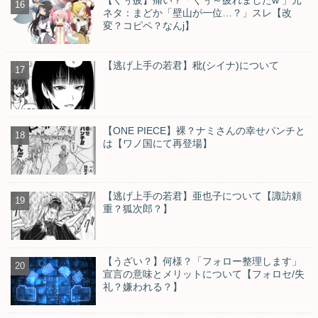
ネタ：まどか「壁山が一位…？」スレ【改
変？コピペ？なんj】
【逃げ上手の若君】秕(シイナ)について
【ONE PIECE】裸？ナミさんの幸せパンチと
は【ワノ国にて再登場】
【逃げ上手の若君】亜也子について【諏訪頼
重？狐次郎？】
【うざい？】何様？「フォロー整理します」
宣言の意味とメリットについて【フォロセ/失
礼？嫌われる？】