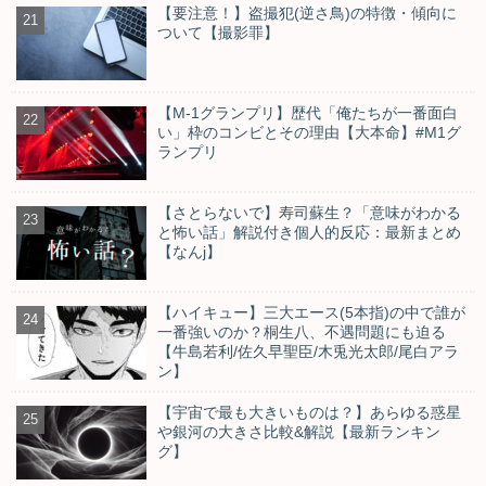
【要注意！】盗撮犯(逆さ鳥)の特徴・傾向に
ついて【撮影罪】
【M-1グランプリ】歴代「俺たちが一番面白
い」枠のコンビとその理由【大本命】#M1グ
ランプリ
【さとらないで】寿司蘇生？「意味がわかる
と怖い話」解説付き個人的反応：最新まとめ
【なんj】
【ハイキュー】三大エース(5本指)の中で誰が
一番強いのか？桐生八、不遇問題にも迫る
【牛島若利/佐久早聖臣/木兎光太郎/尾白アラ
ン】
【宇宙で最も大きいものは？】あらゆる惑星
や銀河の大きさ比較&解説【最新ランキン
グ】