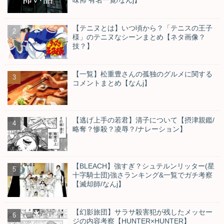
味怖 有名一覧/なんj】
【テニヌとは】いつ頃から？「テニスの王子
様」のテニヌなシーンまとめ【ネタ画像？
技？】
【一覧】松重豊さんの孤独のグルメに関する
コメントまとめ【なんj】
【逃げ上手の若君】清子について【摂津親鑑/
略奪？惨殺？凌辱？/ナレーション】
【BLEACH】強すぎ？シュテルンリッター(星
十字騎士団)強さランキング&一覧でガチ考察
【滅却師/なんj】
【幻影旅団】サラサ殺害犯が残したメッセー
ジの内容考察【HUNTER×HUNTER】