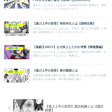
バロさんを振り返る【罪深いな/BLEACH】
皆さんこんにちはこんばんは。 今回はBLEACHに登場する「罪深
バード」ことリジェ・バロさんについて...
【逃げ上手の若君】和田米丸とは【国衙近衛】
逃げ上手の若君
みなさんこんにちはこんばんは。 今回は「逃げ上手の若君」に登
場する和田米丸というキャラクターについて...
【遊戯王ARCV】なぜ炎上したのか考察【榊遊勝編】
漫画・映画・ゲーム
みなさんこんにちはこんばんは雨崎です。 遊戯王ARCV考察、今
回取り上げるテーマはこちら。 遊勝さん...
【逃げ上手の若君】春日顕国とは
漫画・映画・ゲーム
北畠顕家の執事を務める人物。 頭脳に秀で、どんな状況でも打開
策を浮かべる切れ者。 彼が将を務めた軍が...
【逃げ上手の若君】諏訪頼継とは【諏訪
頼重】