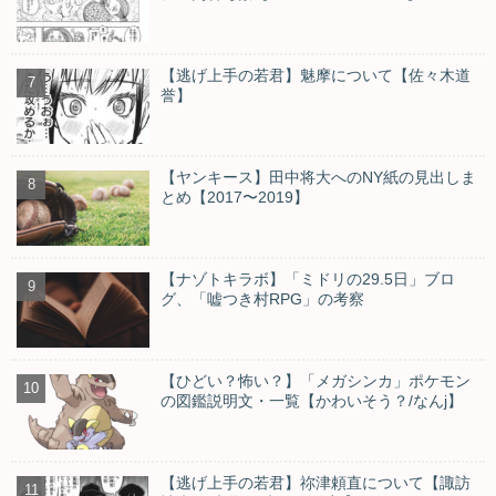
【逃げ上手の若君】魅摩について【佐々木道
誉】
【ヤンキース】田中将大へのNY紙の見出しま
とめ【2017〜2019】
【ナゾトキラボ】「ミドリの29.5日」ブロ
グ、「嘘つき村RPG」の考察
【ひどい？怖い？】「メガシンカ」ポケモン
の図鑑説明文・一覧【かわいそう？/なんj】
【逃げ上手の若君】祢津頼直について【諏訪