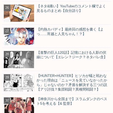
【ネタ&痛い】YouTubeのコメント欄でよく
見るものまとめ【自分語り】
【灼熱カバディ】最終回の感想を書く【よ
っ……宵越と人見ちゃん！？】
【進撃の巨人120話】記憶における人影の伏
線について【エレン？ジーク？ネタバレ含】
【HUNTER×HUNTER】ヒソカが蟻と戦わな
かった理由は「ニュースを見ていなかったか
ら」じゃないのか？矛盾を解決する三つの説
【アリ討伐？集団戦闘？異種間戦闘？】
【神奈川から全国まで】スラムダンクのベス
ト5を考える【& 監督】