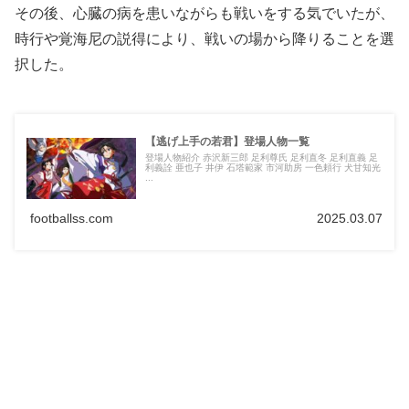
その後、心臓の病を患いながらも戦いをする気でいたが、
時行や覚海尼の説得により、戦いの場から降りることを選
択した。
【逃げ上手の若君】登場人物一覧
登場人物紹介 赤沢新三郎 足利尊氏 足利直冬 足利直義 足
利義詮 亜也子 井伊 石塔範家 市河助房 一色頼行 犬甘知光
...
footballss.com
2025.03.07