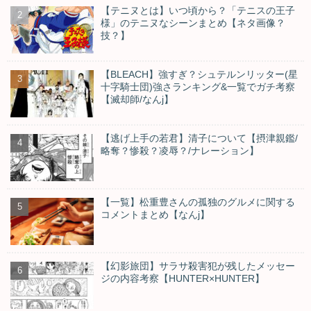
【テニヌとは】いつ頃から？「テニスの王子
様」のテニヌなシーンまとめ【ネタ画像？
技？】
【BLEACH】強すぎ？シュテルンリッター(星
十字騎士団)強さランキング&一覧でガチ考察
【滅却師/なんj】
【逃げ上手の若君】清子について【摂津親鑑/
略奪？惨殺？凌辱？/ナレーション】
【一覧】松重豊さんの孤独のグルメに関する
コメントまとめ【なんj】
【幻影旅団】サラサ殺害犯が残したメッセー
ジの内容考察【HUNTER×HUNTER】