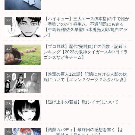
【ハイキュー】三大エース(5本指)の中で誰が
一番強いのか？桐生八、不遇問題にも迫る
【牛島若利/佐久早聖臣/木兎光太郎/尾白アラ
ン】
【プロ野球】歴代“完封負け”の回数・記録ラ
ンキング【2022の阪神タイガース&中日ドラ
ゴンズなど各チーム】
【進撃の巨人120話】記憶における人影の伏
線について【エレン？ジーク？ネタバレ含】
【逃げ上手の若君】秕(シイナ)について
【灼熱カバディ】最終回の感想を書く【よ