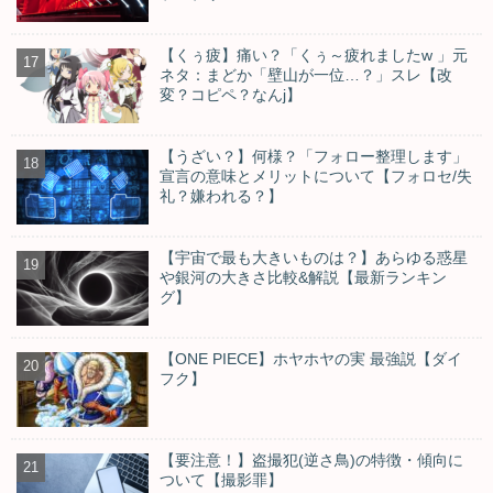
【くぅ疲】痛い？「くぅ～疲れましたw 」元
ネタ：まどか「壁山が一位…？」スレ【改
変？コピペ？なんj】
【うざい？】何様？「フォロー整理します」
宣言の意味とメリットについて【フォロセ/失
礼？嫌われる？】
【宇宙で最も大きいものは？】あらゆる惑星
や銀河の大きさ比較&解説【最新ランキン
グ】
【ONE PIECE】ホヤホヤの実 最強説【ダイ
フク】
【要注意！】盗撮犯(逆さ鳥)の特徴・傾向に
ついて【撮影罪】