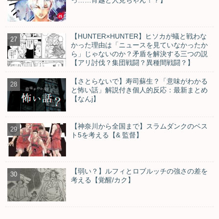
っ……宵越と人見ちゃん！？】
【HUNTER×HUNTER】ヒソカが蟻と戦わな
かった理由は「ニュースを見ていなかったか
ら」じゃないのか？矛盾を解決する三つの説
【アリ討伐？集団戦闘？異種間戦闘？】
【さとらないで】寿司蘇生？「意味がわかる
と怖い話」解説付き個人的反応：最新まとめ
【なんj】
【神奈川から全国まで】スラムダンクのベス
ト5を考える【& 監督】
【弱い？】ルフィとロブルッチの強さの差を
考える【覚醒/カク】