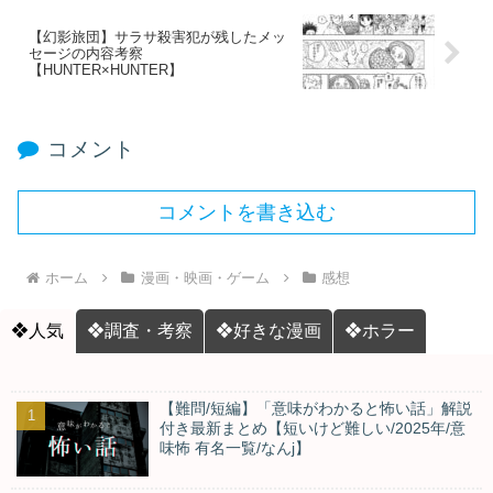
【幻影旅団】サラサ殺害犯が残したメッ
セージの内容考察
【HUNTER×HUNTER】
コメント
コメントを書き込む
ホーム
漫画・映画・ゲーム
感想
❖人気
❖調査・考察
❖好きな漫画
❖ホラー
【難問/短編】「意味がわかると怖い話」解説
付き最新まとめ【短いけど難しい/2025年/意
味怖 有名一覧/なんj】