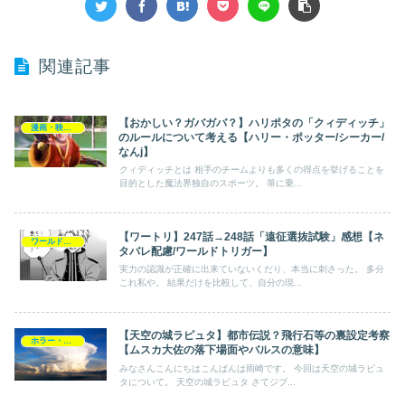
関連記事
【おかしい？ガバガバ？】ハリポタの「クィディッチ」
漫画・映画・ゲーム
のルールについて考える【ハリー・ポッター/シーカー/
なんj】
クィディッチとは 相手のチームよりも多くの得点を挙げることを
目的とした魔法界独自のスポーツ。 箒に乗...
【ワートリ】247話→248話「遠征選抜試験」感想【ネ
ワールドトリガー
タバレ配慮/ワールドトリガー】
実力の認識が正確に出来ていないくだり、本当に刺さった。 多分
これ私や。 結果だけを比較して、自分の現...
【天空の城ラピュタ】都市伝説？飛行石等の裏設定考察
ホラー・ミステリー
【ムスカ大佐の落下場面やバルスの意味】
みなさんこんにちはこんばんは雨崎です。 今回は天空の城ラピュ
タについて。 天空の城ラピュタ さてジブ...