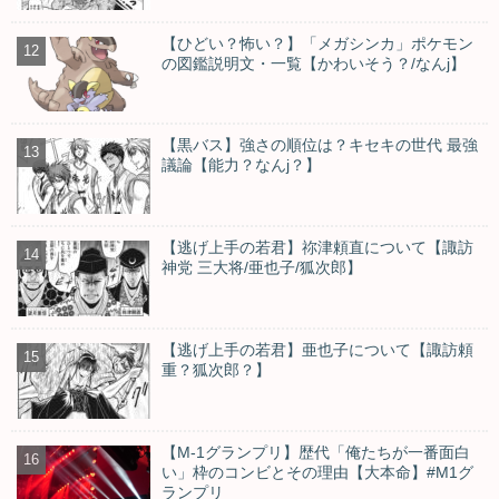
【ひどい？怖い？】「メガシンカ」ポケモン
の図鑑説明文・一覧【かわいそう？/なんj】
【黒バス】強さの順位は？キセキの世代 最強
議論【能力？なんj？】
【逃げ上手の若君】祢津頼直について【諏訪
神党 三大将/亜也子/狐次郎】
【逃げ上手の若君】亜也子について【諏訪頼
重？狐次郎？】
【M-1グランプリ】歴代「俺たちが一番面白
い」枠のコンビとその理由【大本命】#M1グ
ランプリ