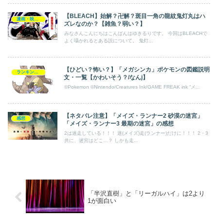
【BLEACH】始解？卍解？斑目一角の龍紋鬼灯丸はハ
漫画・映画・ゲーム
ズレなのか？【雑魚？弱い？】
みなさんこんにちはこんばんはゆきるりです。 今回はBLEACHで
よく囁かれるとある説について。 鬼灯...
【ひどい？怖い？】「メガシンカ」ポケモンの図鑑説明
ランキング・一覧
文・一覧【かわいそう？/なんj】
©Pokemon ©Nintendo/Creatures Ink/GAME FREAK ink “メ...
【ネタバレ注意】「メイズ・ランナー2 砂漠の迷宮」
感想
「メイズ・ランナー3 最期の迷宮」の感想
2は迷走している！！！ 迷(メイズ)走(ランナー)だけに！！！ 2・3
共に、迷宮はどこ…？ しかも走...
「半沢直樹」と「リーガルハイ」は2より
1が面白い