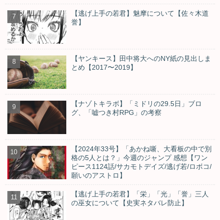
【逃げ上手の若君】魅摩について【佐々木道
誉】
【ヤンキース】田中将大へのNY紙の見出しま
とめ【2017〜2019】
【ナゾトキラボ】「ミドリの29.5日」ブロ
グ、「嘘つき村RPG」の考察
【2024年33号】「あかね噺、大看板の中で別
格の5人とは？」今週のジャンプ 感想【ワン
ピース1124話/サカモトデイズ/逃げ若/ロボコ/
願いのアストロ】
【逃げ上手の若君】「栄」「光」「誉」三人
の巫女について【史実ネタバレ防止】